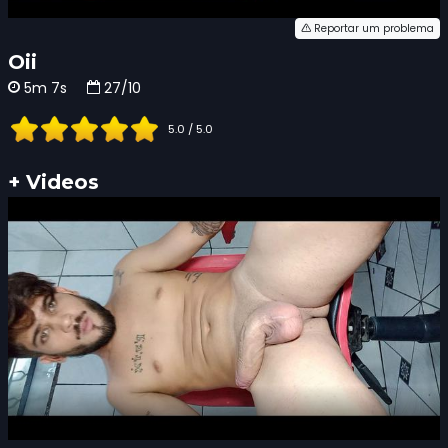
Reportar um problema
Oii
5m 7s
27/10
5.0 / 5.0
+ Videos