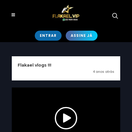
ENTRAR
ASSINE JÁ
Flakael vlogs !!!
4 anos atrás