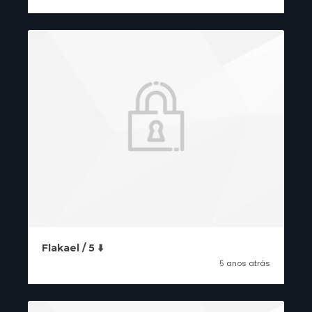
Flakael / 5 ⬇️
5 anos atrás