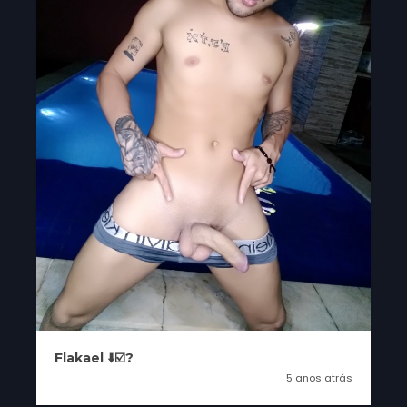
Flakael ⬇️☑️?
5 anos atrás