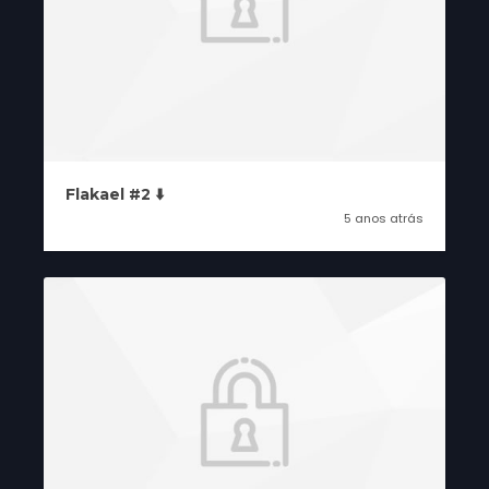
Flakael #2 ⬇️
5 anos atrás