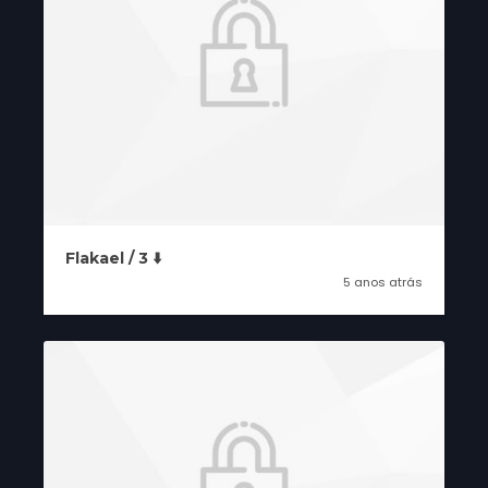
Flakael / 3 ⬇️
5 anos atrás