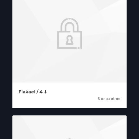
Flakael / 4 ⬇️
5 anos atrás