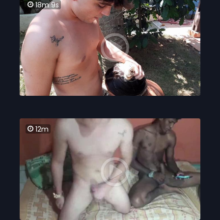
18m 9s
12m