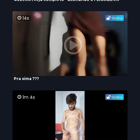
14s
Grátis
Pra xima ???
1m 4s
Grátis