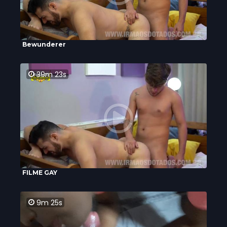
Bewunderer
39m 23s
FILME GAY
9m 25s