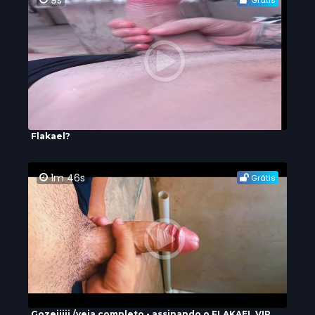
9s
Grátis
Flakael?
1m 46s
Grátis
Gozeiiiii /veja completo - assinando o FLAKAEL.VIP