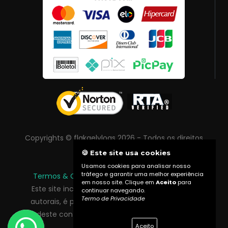
Copyrights © flakaelvlogs 2026 - Todos os direitos
reservados
🍪 Este site usa cookies
Usamos cookies para analisar nosso
tráfego e garantir uma melhor experiência
Termos & Condições
|
Política de Privacidade
em nosso site. Clique em
Aceito
para
Este site inclui conteúdo protegido por direitos
continuar navegando.
Termo de Privacidade
autorais, é proibida reprodução total ou parcial
deste conteúdo sem autorização prévia do
Aceito
proprietário do site.