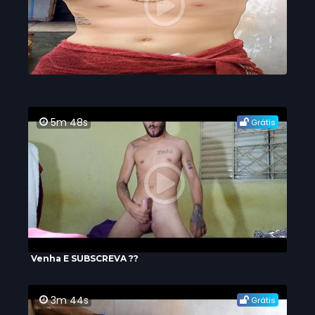
5m 48s
Grátis
Venha E SUBSCREVA ??
3m 44s
Grátis