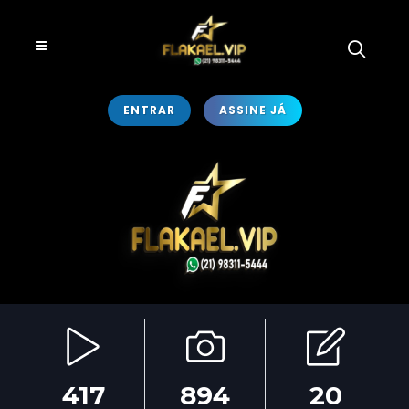
ENTRAR
ASSINE JÁ
417
894
20